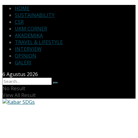
HOME
SUSTAINABILITY
CSR
UKM CORNER
AKADEMIKA
TRAVEL & LIFESTYLE
INTERVIEW
OPINION
GALERI
6 Agustus 2026
No Result
View All Result