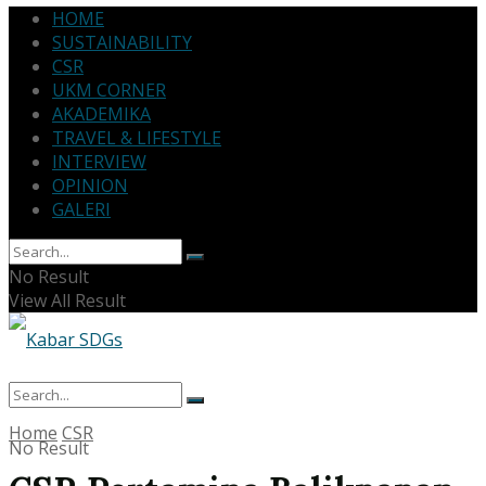
HOME
SUSTAINABILITY
CSR
UKM CORNER
AKADEMIKA
TRAVEL & LIFESTYLE
INTERVIEW
OPINION
GALERI
No Result
View All Result
Home
CSR
No Result