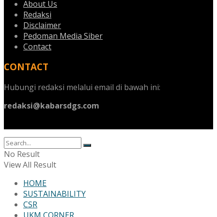
About Us
Redaksi
Disclaimer
Pedoman Media Siber
Contact
CONTACT
Hubungi redaksi melalui email di bawah ini:
redaksi@kabarsdgs.com
No Result
View All Result
HOME
SUSTAINABILITY
CSR
UKM CORNER