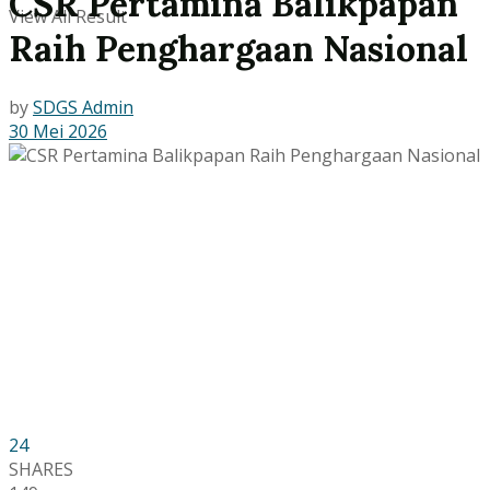
CSR Pertamina Balikpapan
View All Result
Raih Penghargaan Nasional
by
SDGS Admin
30 Mei 2026
24
SHARES