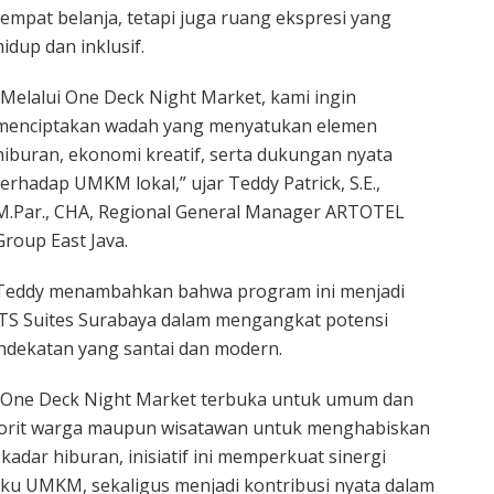
tempat belanja, tetapi juga ruang ekspresi yang
hidup dan inklusif.
“Melalui One Deck Night Market, kami ingin
menciptakan wadah yang menyatukan elemen
hiburan, ekonomi kreatif, serta dukungan nyata
terhadap UMKM lokal,” ujar Teddy Patrick, S.E.,
M.Par., CHA, Regional General Manager ARTOTEL
Group East Java.
Teddy menambahkan bahwa program ini menjadi
TS Suites Surabaya dalam mengangkat potensi
ndekatan yang santai dan modern.
 One Deck Night Market terbuka untuk umum dan
favorit warga maupun wisatawan untuk menghabiskan
kadar hiburan, inisiatif ini memperkuat sinergi
ku UMKM, sekaligus menjadi kontribusi nyata dalam