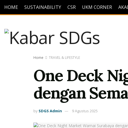
HOME
SUSTAINABILITY
CSR
UKM CORNER
AKA
Home
TRAVEL & LIFESTYLE
One Deck Ni
dengan Seman
by
SDGS Admin
9 Agustus 2025