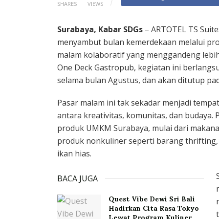
SHARES
VIEWS
Surabaya, Kabar SDGs
– ARTOTEL TS Suite
menyambut bulan kemerdekaan melalui p
malam kolaboratif yang menggandeng lebih 
One Deck Gastropub, kegiatan ini berlangsu
selama bulan Agustus, dan akan ditutup pa
Pasar malam ini tak sekadar menjadi tempat
antara kreativitas, komunitas, dan budaya
produk UMKM Surabaya, mulai dari makanan
produk nonkuliner seperti barang thrifting
ikan hias.
BACA JUGA
Quest Vibe Dewi Sri Bali
Hadirkan Cita Rasa Tokyo
Lewat Program Kuliner