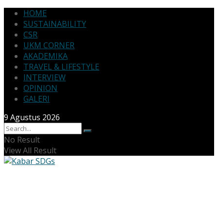
HOME
SUSTAINABILITY
CSR
UKM CORNER
AKADEMIKA
TRAVEL & LIFESTYLE
INTERVIEW
OPINION
GALERI
9 Agustus 2026
No Result
View All Result