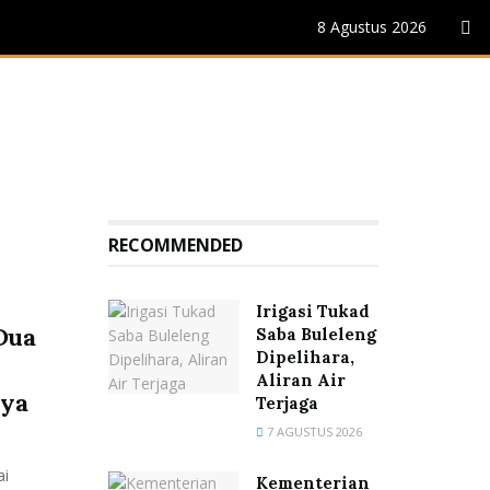
8 Agustus 2026
RECOMMENDED
Irigasi Tukad
 Dua
Saba Buleleng
Dipelihara,
Aliran Air
nya
Terjaga
7 AGUSTUS 2026
i
Kementerian