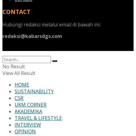
CONTACT
Hubungi redaksi melalui email di bawah ini:
redaksi@kabarsdgs.com
No Result
View All Result
HOME
SUSTAINABILITY
CSR
UKM CORNER
AKADEMIKA
TRAVEL & LIFESTYLE
INTERVIEW
OPINION