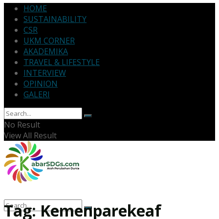
HOME
SUSTAINABILITY
CSR
UKM CORNER
AKADEMIKA
TRAVEL & LIFESTYLE
INTERVIEW
OPINION
GALERI
No Result
View All Result
Tag:
Kemenparekeaf