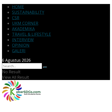
HOME
SUSTAINABILITY
CSR
UKM CORNER
AKADEMIKA
TRAVEL & LIFESTYLE
INTERVIEW
OPINION
GALERI
6 Agustus 2026
No Result
View All Result