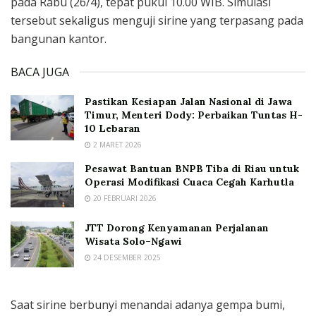
pada Rabu (26/4), tepat pukul 10.00 WIB. Simulasi
tersebut sekaligus menguji sirine yang terpasang pada
bangunan kantor.
BACA JUGA
Pastikan Kesiapan Jalan Nasional di Jawa
Timur, Menteri Dody: Perbaikan Tuntas H-
10 Lebaran
2 MARET 2026
Pesawat Bantuan BNPB Tiba di Riau untuk
Operasi Modifikasi Cuaca Cegah Karhutla
20 FEBRUARI 2026
JTT Dorong Kenyamanan Perjalanan
Wisata Solo–Ngawi
24 DESEMBER 2025
Saat sirine berbunyi menandai adanya gempa bumi,