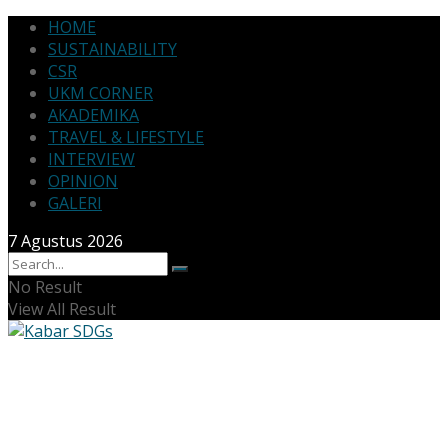
HOME
SUSTAINABILITY
CSR
UKM CORNER
AKADEMIKA
TRAVEL & LIFESTYLE
INTERVIEW
OPINION
GALERI
7 Agustus 2026
No Result
View All Result