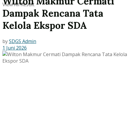
Wilton Makmur Cermati
View All Result
Dampak Rencana Tata
Kelola Ekspor SDA
by
SDGS Admin
1 Juni 2026