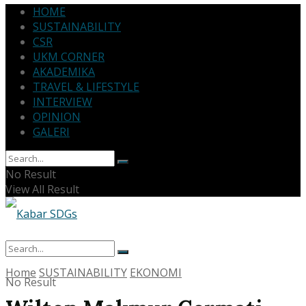
HOME
SUSTAINABILITY
CSR
UKM CORNER
AKADEMIKA
TRAVEL & LIFESTYLE
INTERVIEW
OPINION
GALERI
No Result
View All Result
Home
SUSTAINABILITY
EKONOMI
No Result