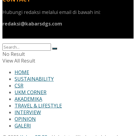
Hubungi redaksi melalui email di bawah ini:
redaksi@kabarsdgs.com
No Result
View All Result
HOME
SUSTAINABILITY
CSR
UKM CORNER
AKADEMIKA
TRAVEL & LIFESTYLE
INTERVIEW
OPINION
GALERI