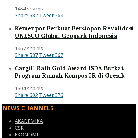
1454 shares
Share
582
Tweet
364
Kemenpar Perkuat Persiapan Revalidasi
UNESCO Global Geopark Indonesia
1467 shares
Share
587
Tweet
367
Cargill Raih Gold Award ISDA Berkat
Program Rumah Kompos 5R di Gresik
1504 shares
Share
602
Tweet
376
NEWS CHANNELS
AKADEMIKA
CSR
EKONOMI