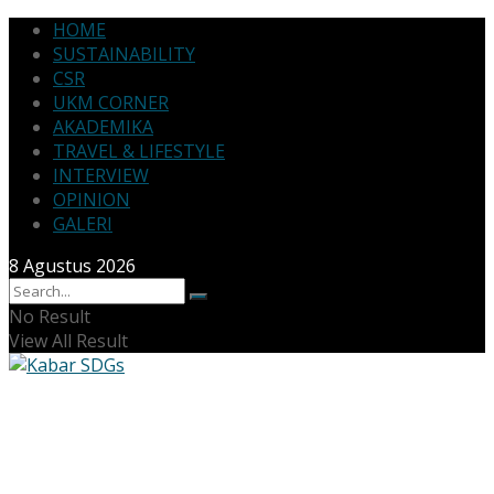
HOME
SUSTAINABILITY
CSR
UKM CORNER
AKADEMIKA
TRAVEL & LIFESTYLE
INTERVIEW
OPINION
GALERI
8 Agustus 2026
No Result
View All Result