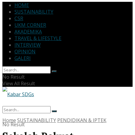
HOME
SUSTAINABILITY
CSR
UKM CORNER
AKADEMIKA
TRAVEL & LIFESTYLE
INTERVIEW
OPINION
GALERI
No Result
View All Result
Home
SUSTAINABILITY
PENDIDIKAN & IPTEK
No Result