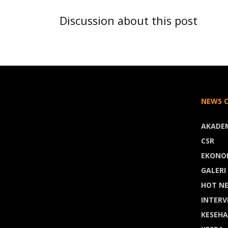
Discussion about this post
NEWS 
AKADE
CSR
EKONO
GALERI
HOT N
INTERV
KESEH