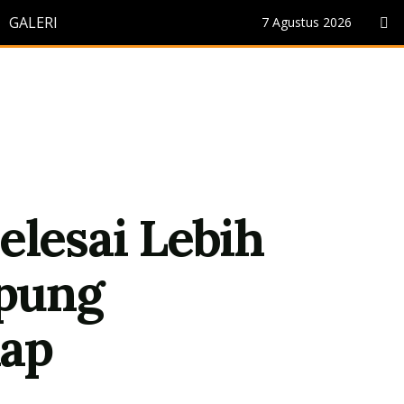
GALERI
7 Agustus 2026
elesai Lebih
pung
hap