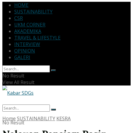
HOME
SUSTAINABILITY
CSR
UKM CORNER
AKADEMIKA
TRAVEL & LIFESTYLE
INTERVIEW
OPINION
GALERI
No Result
View All Result
Home
SUSTAINABILITY
KESRA
No Result