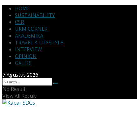
HOME
SUSTAINABILITY
CSR
UKM CORNER
AKADEMIKA
TRAVEL & LIFESTYLE
INTERVIEW
OPINION
GALERI
7 Agustus 2026
No Result
View All Result