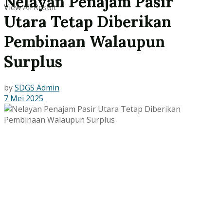
Nelayan Penajam Pasir
View All Result
Utara Tetap Diberikan
Pembinaan Walaupun
Surplus
by
SDGS Admin
7 Mei 2025