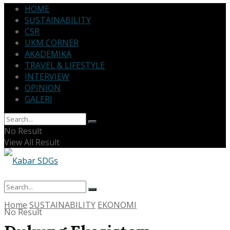
HOME
SUSTAINABILITY
CSR
UKM CORNER
AKADEMIKA
TRAVEL & LIFESTYLE
INTERVIEW
OPINION
GALERI
No Result
View All Result
Home
SUSTAINABILITY
EKONOMI
No Result