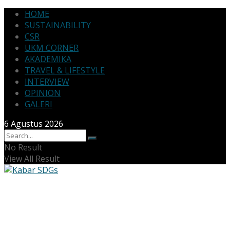
HOME
SUSTAINABILITY
CSR
UKM CORNER
AKADEMIKA
TRAVEL & LIFESTYLE
INTERVIEW
OPINION
GALERI
6 Agustus 2026
No Result
View All Result