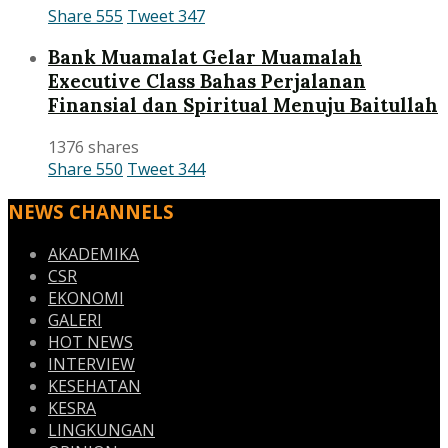
Share
555
Tweet
347
Bank Muamalat Gelar Muamalah
Executive Class Bahas Perjalanan
Finansial dan Spiritual Menuju Baitullah
1376 shares
Share
550
Tweet
344
NEWS CHANNELS
AKADEMIKA
CSR
EKONOMI
GALERI
HOT NEWS
INTERVIEW
KESEHATAN
KESRA
LINGKUNGAN