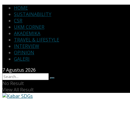
HOME
SUSTAINABILITY
CSR
UKM CORNER
AKADEMIKA
TRAVEL & LIFESTYLE
INTERVIEW
OPINION
GALERI
7 Agustus 2026
No Result
View All Result