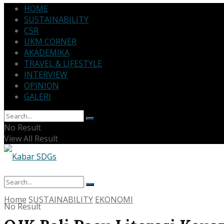
HOME
SUSTAINABILITY
CSR
UKM CORNER
AKADEMIKA
TRAVEL & LIFESTYLE
INTERVIEW
OPINION
GALERI
No Result
View All Result
Home
SUSTAINABILITY
EKONOMI
No Result