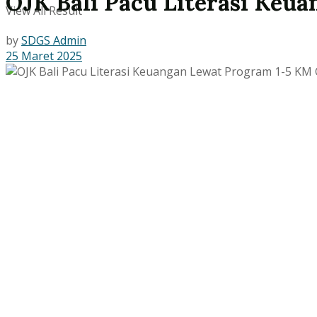
OJK Bali Pacu Literasi Keu
View All Result
by
SDGS Admin
25 Maret 2025