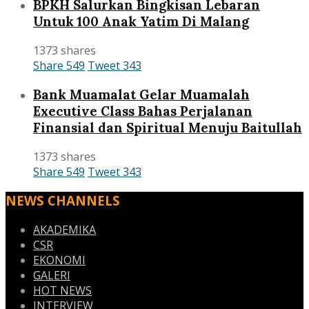
BPKH Salurkan Bingkisan Lebaran
Untuk 100 Anak Yatim Di Malang
1373 shares
Share
549
Tweet
343
Bank Muamalat Gelar Muamalah
Executive Class Bahas Perjalanan
Finansial dan Spiritual Menuju Baitullah
1373 shares
Share
549
Tweet
343
NEWS CHANNELS
AKADEMIKA
CSR
EKONOMI
GALERI
HOT NEWS
INTERVIEW