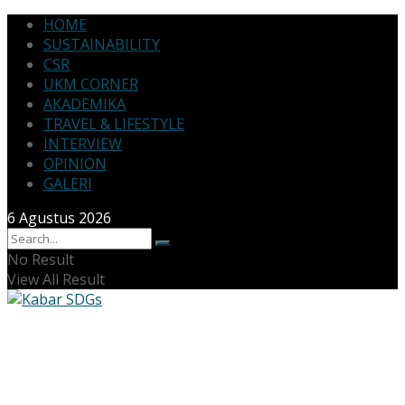
HOME
SUSTAINABILITY
CSR
UKM CORNER
AKADEMIKA
TRAVEL & LIFESTYLE
INTERVIEW
OPINION
GALERI
6 Agustus 2026
No Result
View All Result