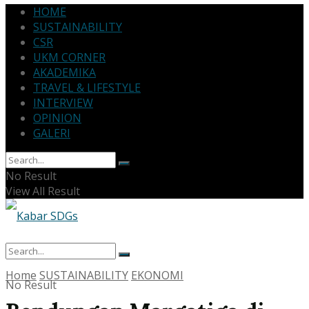
HOME
SUSTAINABILITY
CSR
UKM CORNER
AKADEMIKA
TRAVEL & LIFESTYLE
INTERVIEW
OPINION
GALERI
No Result
View All Result
Home
SUSTAINABILITY
EKONOMI
No Result