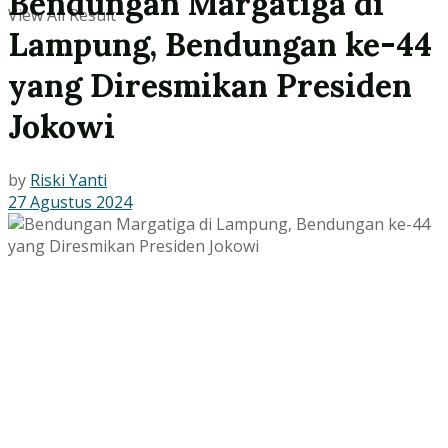
Bendungan Margatiga di
View All Result
Lampung, Bendungan ke-44
yang Diresmikan Presiden
Jokowi
by
Riski Yanti
27 Agustus 2024