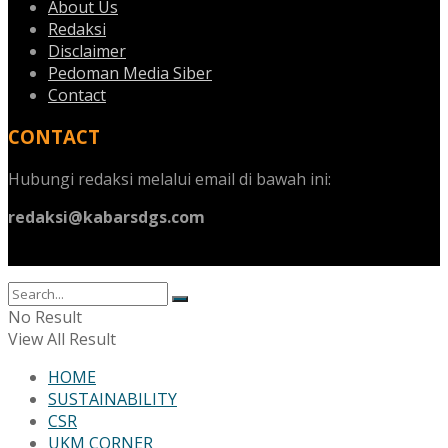
About Us
Redaksi
Disclaimer
Pedoman Media Siber
Contact
CONTACT
Hubungi redaksi melalui email di bawah ini:
redaksi@kabarsdgs.com
No Result
View All Result
HOME
SUSTAINABILITY
CSR
UKM CORNER