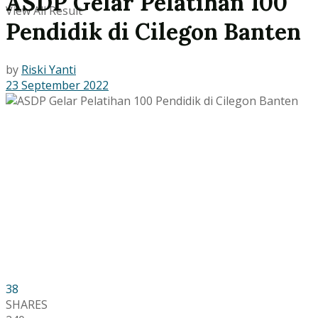
ASDP Gelar Pelatihan 100
View All Result
Pendidik di Cilegon Banten
by
Riski Yanti
23 September 2022
38
SHARES