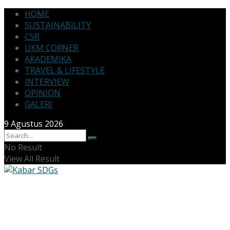
HOME
SUSTAINABILITY
CSR
UKM CORNER
AKADEMIKA
TRAVEL & LIFESTYLE
INTERVIEW
OPINION
GALERI
9 Agustus 2026
No Result
View All Result