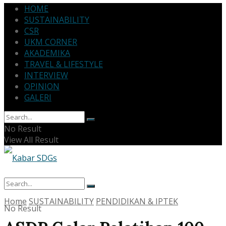
HOME
SUSTAINABILITY
CSR
UKM CORNER
AKADEMIKA
TRAVEL & LIFESTYLE
INTERVIEW
OPINION
GALERI
No Result
View All Result
Home
SUSTAINABILITY
PENDIDIKAN & IPTEK
No Result