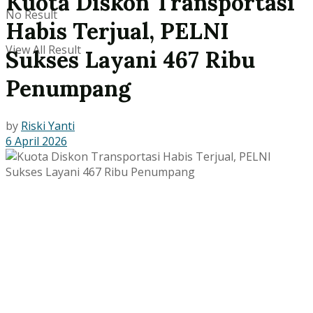
Kuota Diskon Transportasi
No Result
Habis Terjual, PELNI
View All Result
Sukses Layani 467 Ribu
Penumpang
by
Riski Yanti
6 April 2026