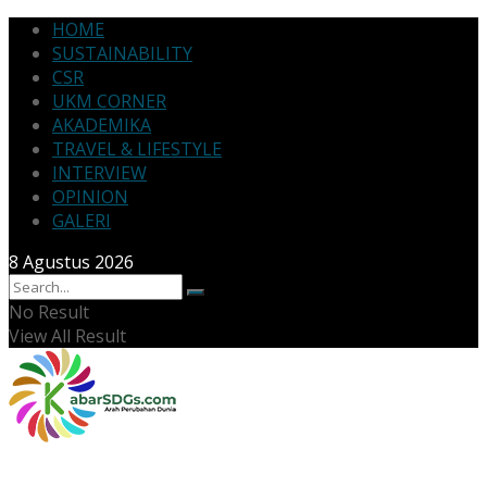
HOME
SUSTAINABILITY
CSR
UKM CORNER
AKADEMIKA
TRAVEL & LIFESTYLE
INTERVIEW
OPINION
GALERI
8 Agustus 2026
No Result
View All Result