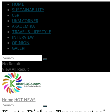
HOME
SUSTAINABILITY
CSR
UKM CORNER
AKADEMIKA
TRAVEL & LIFESTYLE
INTERVIEW
OPINION
GALERI
No Result
View All Result
Home
HOT NEWS