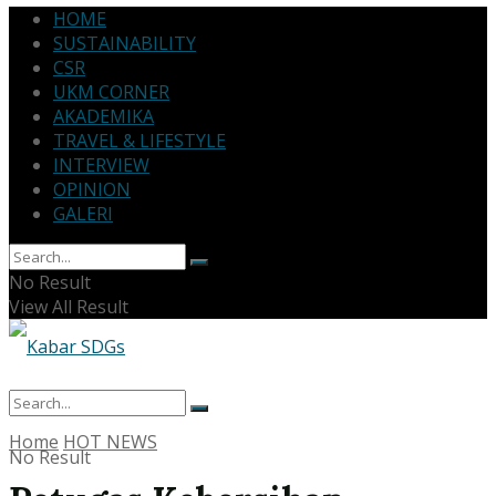
HOME
SUSTAINABILITY
CSR
UKM CORNER
AKADEMIKA
TRAVEL & LIFESTYLE
INTERVIEW
OPINION
GALERI
No Result
View All Result
Home
HOT NEWS
No Result