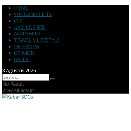
HOME
SUSTAINABILITY
CSR
UKM CORNER
AKADEMIKA
TRAVEL & LIFESTYLE
INTERVIEW
OPINION
GALERI
8 Agustus 2026
No Result
View All Result