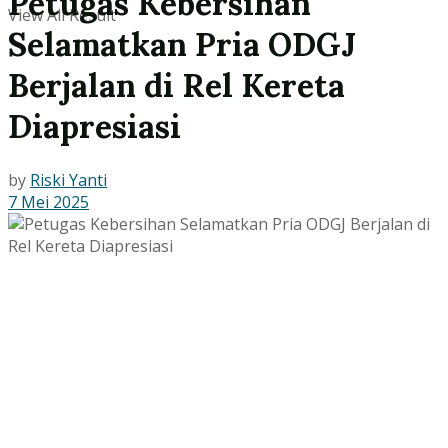
Petugas Kebersihan
View All Result
Selamatkan Pria ODGJ
Berjalan di Rel Kereta
Diapresiasi
by
Riski Yanti
7 Mei 2025