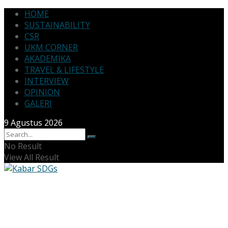
HOME
SUSTAINABILITY
CSR
UKM CORNER
AKADEMIKA
TRAVEL & LIFESTYLE
INTERVIEW
OPINION
GALERI
9 Agustus 2026
No Result
View All Result