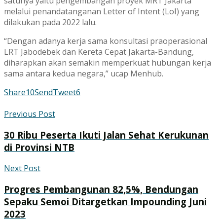
satunya yaitu pengembangan proyek MRT Jakarta
melalui penandatanganan Letter of Intent (LoI) yang
dilakukan pada 2022 lalu.
“Dengan adanya kerja sama konsultasi praoperasional
LRT Jabodebek dan Kereta Cepat Jakarta-Bandung,
diharapkan akan semakin memperkuat hubungan kerja
sama antara kedua negara,” ucap Menhub.
Share
10
Send
Tweet
6
Previous Post
30 Ribu Peserta Ikuti Jalan Sehat Kerukunan
di Provinsi NTB
Next Post
Progres Pembangunan 82,5%, Bendungan
Sepaku Semoi Ditargetkan Impounding Juni
2023