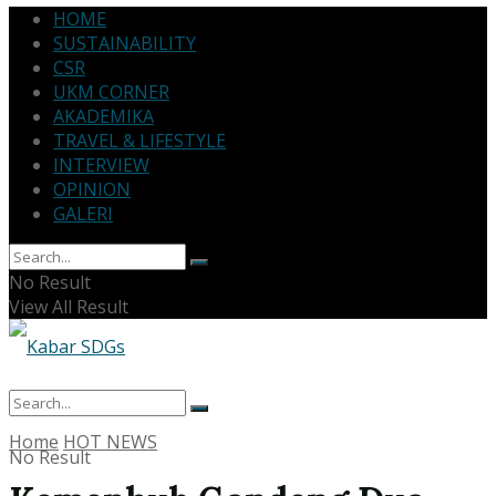
HOME
SUSTAINABILITY
CSR
UKM CORNER
AKADEMIKA
TRAVEL & LIFESTYLE
INTERVIEW
OPINION
GALERI
No Result
View All Result
Home
HOT NEWS
No Result