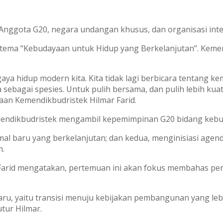
a Anggota G20, negara undangan khusus, dan organisasi inte
ema “Kebudayaan untuk Hidup yang Berkelanjutan”. Kemend
 hidup modern kita. Kita tidak lagi berbicara tentang kem
 sebagai spesies. Untuk pulih bersama, dan pulih lebih ku
yaan Kemendikbudristek Hilmar Farid.
mendikbudristek mengambil kepemimpinan G20 bidang kebu
 baru yang berkelanjutan; dan kedua, menginisiasi agend
n.
Farid mengatakan, pertemuan ini akan fokus membahas p
 yaitu transisi menuju kebijakan pembangunan yang lebih 
tur Hilmar.