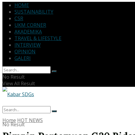
HOME
SUSTAINABILITY
CSR
UKM CORNER
AKADEMIKA
TRAVEL & LIFESTYLE
INTERVIEW
OPINION
GALERI
No Result
View All Result
Home
HOT NEWS
No Result