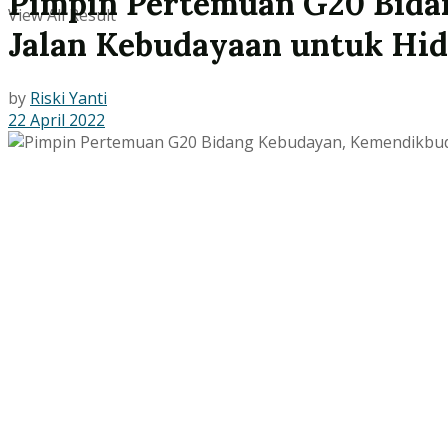
Pimpin Pertemuan G20 Bida
View All Result
Jalan Kebudayaan untuk Hid
by
Riski Yanti
22 April 2022