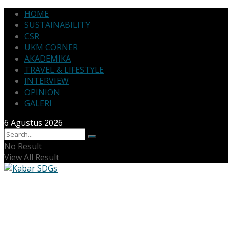
HOME
SUSTAINABILITY
CSR
UKM CORNER
AKADEMIKA
TRAVEL & LIFESTYLE
INTERVIEW
OPINION
GALERI
6 Agustus 2026
No Result
View All Result