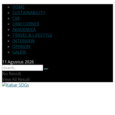
HOME
SUSTAINABILITY
CSR
UKM CORNER
AKADEMIKA
TRAVEL & LIFESTYLE
INTERVIEW
OPINION
GALERI
11 Agustus 2026
No Result
View All Result