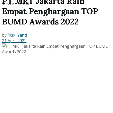
PT MRT Jakarta Raih
View All Result
Empat Penghargaan TOP
BUMD Awards 2022
by
Riski Yanti
21 April 2022