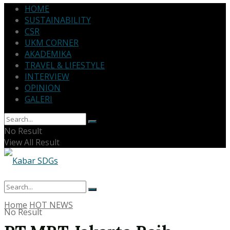
HOME
SUSTAINABILITY
CSR
UKM CORNER
AKADEMIKA
TRAVEL & LIFESTYLE
INTERVIEW
OPINION
GALERI
No Result
View All Result
Home
HOT NEWS
No Result