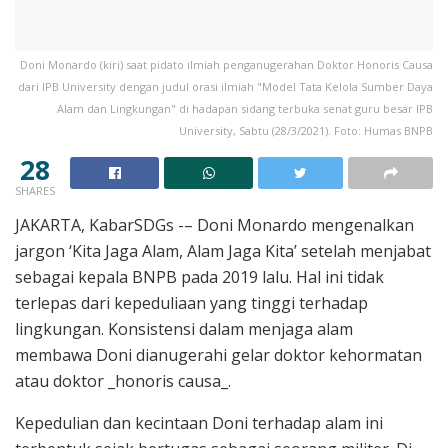
Doni Monardo (kiri) saat pidato ilmiah penganugerahan Doktor Honoris Causa
dari IPB University dengan judul orasi ilmiah "Model Tata Kelola Sumber Daya
Alam dan Lingkungan" di hadapan sidang terbuka senat guru besar IPB
University, Sabtu (28/3/2021). Foto: Humas BNPB
28
SHARES
JAKARTA, KabarSDGs -– Doni Monardo mengenalkan
jargon ‘Kita Jaga Alam, Alam Jaga Kita’ setelah menjabat
sebagai kepala BNPB pada 2019 lalu. Hal ini tidak
terlepas dari kepeduliaan yang tinggi terhadap
lingkungan. Konsistensi dalam menjaga alam
membawa Doni dianugerahi gelar doktor kehormatan
atau doktor _honoris causa_.
Kepedulian dan kecintaan Doni terhadap alam ini