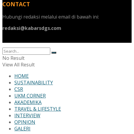
CONTACT
Hubungi redaksi melalui email di bawah ini:
redaksi@kabarsdgs.com
No Result
View All Result
HOME
SUSTAINABILITY
CSR
UKM CORNER
AKADEMIKA
TRAVEL & LIFESTYLE
INTERVIEW
OPINION
GALERI