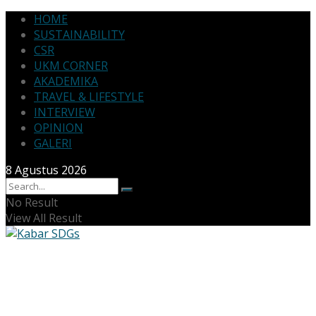
HOME
SUSTAINABILITY
CSR
UKM CORNER
AKADEMIKA
TRAVEL & LIFESTYLE
INTERVIEW
OPINION
GALERI
8 Agustus 2026
No Result
View All Result