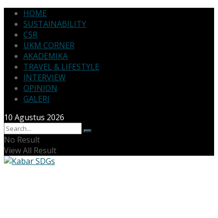
HOME
SUSTAINABILITY
CSR
UKM CORNER
AKADEMIKA
TRAVEL & LIFESTYLE
INTERVIEW
OPINION
GALERI
10 Agustus 2026
No Result
View All Result