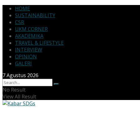
HOME
SUSTAINABILITY
CSR
UKM CORNER
AKADEMIKA
TRAVEL & LIFESTYLE
INTERVIEW
OPINION
GALERI
7 Agustus 2026
No Result
View All Result