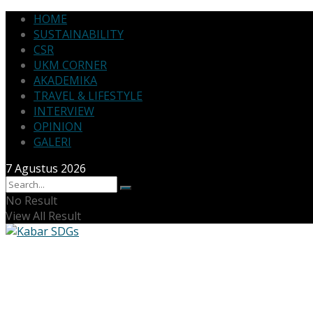
HOME
SUSTAINABILITY
CSR
UKM CORNER
AKADEMIKA
TRAVEL & LIFESTYLE
INTERVIEW
OPINION
GALERI
7 Agustus 2026
No Result
View All Result