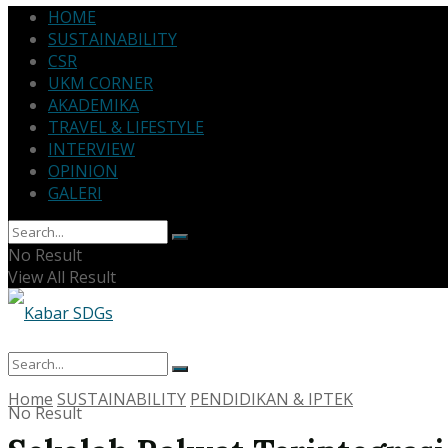
HOME
SUSTAINABILITY
CSR
UKM CORNER
AKADEMIKA
TRAVEL & LIFESTYLE
INTERVIEW
OPINION
GALERI
No Result
View All Result
Home
SUSTAINABILITY
PENDIDIKAN & IPTEK
No Result