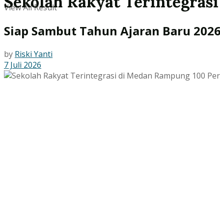
Sekolah Rakyat Terintegras
View All Result
Siap Sambut Tahun Ajaran Baru 202
by
Riski Yanti
7 Juli 2026