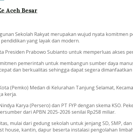
Ke Aceh Besar
unan Sekolah Rakyat merupakan wujud nyata komitmen p
s pendidikan yang layak dan modern.
Cita Presiden Prabowo Subianto untuk memperluas akses pe
komitmen pemerintah untuk membangun sumber daya manus
ra cepat dan berkualitas sehingga dapat segera dimanfaat
tah Kota (Pemko) Medan di Kelurahan Tanjung Selamat, Kec
a kerja.
indya Karya (Persero) dan PT FYP dengan skema KSO. Peke
rsumber dari APBN 2025-2026 senilai Rp258 miliar.
itas, mulai dari gedung sekolah untuk jenjang SD, SMP, da
 house, kantin, dapur beserta instalasi pengolahan limbah, 