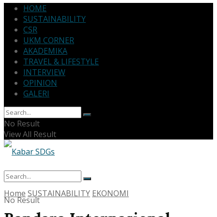
HOME
SUSTAINABILITY
CSR
UKM CORNER
AKADEMIKA
TRAVEL & LIFESTYLE
INTERVIEW
OPINION
GALERI
No Result
View All Result
Home
SUSTAINABILITY
EKONOMI
No Result