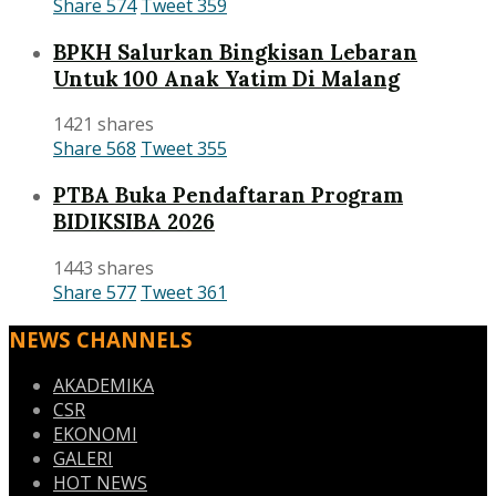
Share
574
Tweet
359
BPKH Salurkan Bingkisan Lebaran
Untuk 100 Anak Yatim Di Malang
1421 shares
Share
568
Tweet
355
PTBA Buka Pendaftaran Program
BIDIKSIBA 2026
1443 shares
Share
577
Tweet
361
NEWS CHANNELS
AKADEMIKA
CSR
EKONOMI
GALERI
HOT NEWS