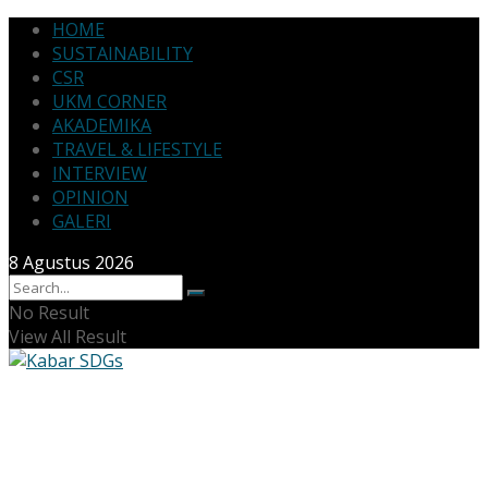
HOME
SUSTAINABILITY
CSR
UKM CORNER
AKADEMIKA
TRAVEL & LIFESTYLE
INTERVIEW
OPINION
GALERI
8 Agustus 2026
No Result
View All Result