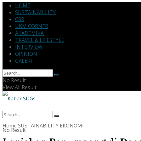
HOME
SUSTAINABILITY
CSR
UKM CORNER
AKADEMIKA
TRAVEL & LIFESTYLE
INTERVIEW
OPINION
GALERI
No Result
View All Result
Home
SUSTAINABILITY
EKONOMI
No Result