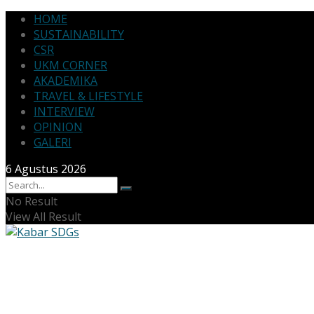
HOME
SUSTAINABILITY
CSR
UKM CORNER
AKADEMIKA
TRAVEL & LIFESTYLE
INTERVIEW
OPINION
GALERI
6 Agustus 2026
No Result
View All Result