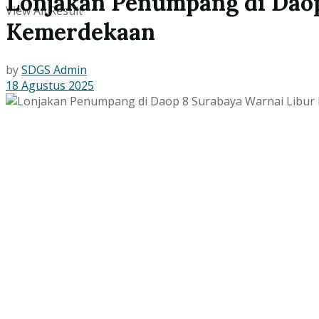
Lonjakan Penumpang di Daop
View All Result
Kemerdekaan
by
SDGS Admin
18 Agustus 2025