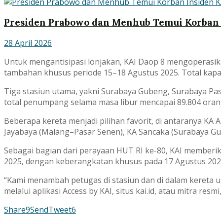
Presiden Prabowo dan Menhub Temui Korban 
28 April 2026
Untuk mengantisipasi lonjakan, KAI Daop 8 mengoperasikan 
tambahan khusus periode 15–18 Agustus 2025. Total kapasi
Tiga stasiun utama, yakni Surabaya Gubeng, Surabaya Pa
total penumpang selama masa libur mencapai 89.804 orang
Beberapa kereta menjadi pilihan favorit, di antaranya K
Jayabaya (Malang–Pasar Senen), KA Sancaka (Surabaya G
Sebagai bagian dari perayaan HUT RI ke-80, KAI memberik
2025, dengan keberangkatan khusus pada 17 Agustus 202
“Kami menambah petugas di stasiun dan di dalam kereta 
melalui aplikasi Access by KAI, situs kai.id, atau mitra resm
Share
9
Send
Tweet
6