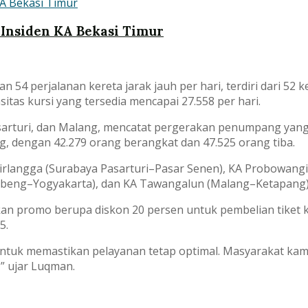
Insiden KA Bekasi Timur
54 perjalanan kereta jarak jauh per hari, terdiri dari 52 k
tas kursi yang tersedia mencapai 27.558 per hari.
sarturi, dan Malang, mencatat pergerakan penumpang yang 
, dengan 42.279 orang berangkat dan 47.525 orang tiba.
A Airlangga (Surabaya Pasarturi–Pasar Senen), KA Probowa
ubeng–Yogyakarta), dan KA Tawangalun (Malang–Ketapang)
an promo berupa diskon 20 persen untuk pembelian tiket k
5.
untuk memastikan pelayanan tetap optimal. Masyarakat kam
i,” ujar Luqman.