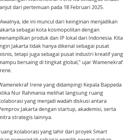
lanjut dari pertemuan pada 18 Februari 2025.
“Awalnya, ide ini muncul dari keinginan menjadikan
Jakarta sebagai kota kosmopolitan dengan
menampilkan produk dan IP lokal dari Indonesia. Kita
ingin Jakarta tidak hanya dikenal sebagai pusat
bisnis, tetapi juga sebagai pusat industri kreatif yang
mampu bersaing di tingkat global,” ujar Wamenekraf
Irene.
Wamenekraf Irene yang didampingi Kepala Bappeda
Atika Nur Rahmania melihat langsung ruang
kolaborasi yang menjadi wadah diskusi antara
Pemprov Jakarta dengan startup, akademisi, serta
mitra strategis lainnya.
ruang kolaborasi yang lahir dari proyek Smart
an pemerintah sebagai pemilik permasalahan