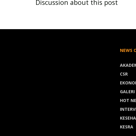
Discussion about this post
NEWS 
AKADE
CSR
EKONO
GALERI
HOT N
INTERV
KESEH
KESRA