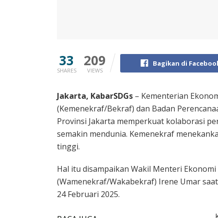
33
209
Bagikan di Faceboo
SHARES
VIEWS
Jakarta, KabarSDGs
– Kementerian Ekonomi
(Kemenekraf/Bekraf) dan Badan Perencan
Provinsi Jakarta memperkuat kolaborasi pen
semakin mendunia. Kemenekraf menekankan 
tinggi.
Hal itu disampaikan Wakil Menteri Ekonomi 
(Wamenekraf/Wakabekraf) Irene Umar saat b
24 Februari 2025.