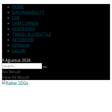
HOME
SUSTAINABILITY
CSR
UKM CORNER
AKADEMIKA
TRAVEL & LIFESTYLE
INTERVIEW
OPINION
GALERI
9 Agustus 2026
No Result
View All Result