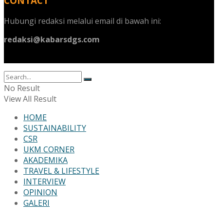
CONTACT
Hubungi redaksi melalui email di bawah ini:
redaksi@kabarsdgs.com
No Result
View All Result
HOME
SUSTAINABILITY
CSR
UKM CORNER
AKADEMIKA
TRAVEL & LIFESTYLE
INTERVIEW
OPINION
GALERI