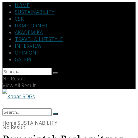
HOME
SUSTAINABILITY
CSR
UKM CORNER
AKADEMIKA
TRAVEL & LIFESTYLE
INTERVIEW
OPINION
GALERI
No Result
View All Result
Home
SUSTAINABILITY
No Result