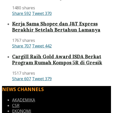
1480 shares
Share
592
Tweet
370
Kerja Sama Shopee dan J&T Express
Berakhir Setelah Bertahun Lamanya
1767 shares
Share
707
Tweet
442
Cargill Raih Gold Award ISDA Berkat
Program Rumah Kompos 5R di Gresik
1517 shares
Share
607
Tweet
379
NEWS CHANNELS
AKADEMIKA
CSR
EKONOMI