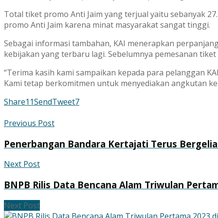
Total tiket promo Anti Jaim yang terjual yaitu sebanyak 2
promo Anti Jaim karena minat masyarakat sangat tinggi.
Sebagai informasi tambahan, KAI menerapkan perpanjanga
kebijakan yang terbaru lagi. Sebelumnya pemesanan tiket
“Terima kasih kami sampaikan kepada para pelanggan KAI 
Kami tetap berkomitmen untuk menyediakan angkutan keret
Share
11
Send
Tweet
7
Previous Post
Penerbangan Bandara Kertajati Terus Bergelia
Next Post
BNPB Rilis Data Bencana Alam Triwulan Pertam
Next Post