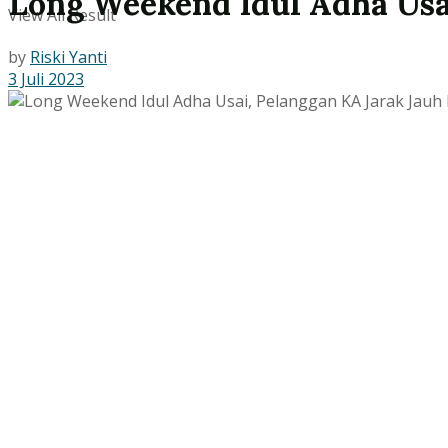
Long Weekend Idul Adha Usa
View All Result
by
Riski Yanti
3 Juli 2023