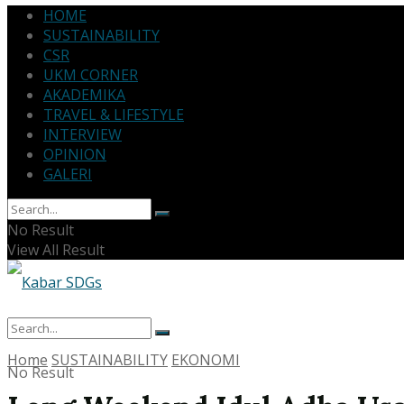
HOME
SUSTAINABILITY
CSR
UKM CORNER
AKADEMIKA
TRAVEL & LIFESTYLE
INTERVIEW
OPINION
GALERI
No Result
View All Result
Home
SUSTAINABILITY
EKONOMI
No Result