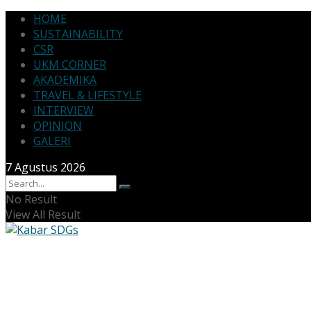
HOME
SUSTAINABILITY
CSR
UKM CORNER
AKADEMIKA
TRAVEL & LIFESTYLE
INTERVIEW
OPINION
GALERI
7 Agustus 2026
No Result
View All Result