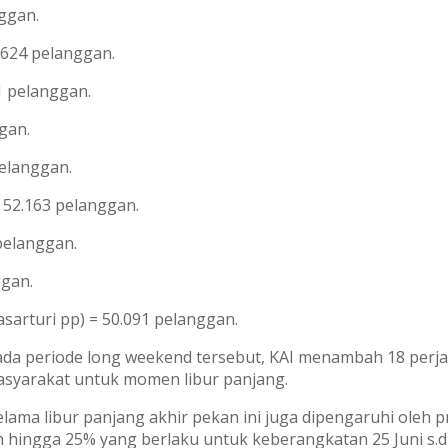
ggan.
.624 pelanggan.
1 pelanggan.
gan.
pelanggan.
 52.163 pelanggan.
pelanggan.
ggan.
arturi pp) = 50.091 pelanggan.
 periode long weekend tersebut, KAI menambah 18 perjala
 masyarakat untuk momen libur panjang.
ama libur panjang akhir pekan ini juga dipengaruhi oleh 
n hingga 25% yang berlaku untuk keberangkatan 25 Juni s.d 9