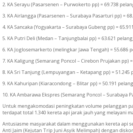
2. KA Serayu (Pasarsenen – Purwokerto pp) = 69.738 pelan
3. KA Airlangga (Pasarsenen – Surabaya Pasarturi pp) = 68
4. KA Sancaka (Yogyakarta – Surabaya Gubeng pp) = 65.91
5. KA Putri Deli (Medan – Tanjungbalai pp) = 63.621 pelang
6. KA Joglosemarkerto (melingkar Jawa Tengah) = 55.686 
7. KA Kaligung (Semarang Poncol – Cirebon Prujakan pp) =
8. KA Sri Tanjung (Lempuyangan – Ketapang pp) = 51.245 
9. KA Kahuripan (Kiaracondong – Blitar pp) = 50.191 pelan
10. KA Ambarawa Ekspres (Semarang Poncol – Surabaya Pas
Untuk mengakomodasi peningkatan volume pelanggan pada
terdapat total 1.340 kereta api jarak jauh yang melayani
Antusiasme masyarakat dalam menggunakan kereta api sel
Anti Jaim (Kejutan Trip Juni Asyik Melimpah) dengan disko