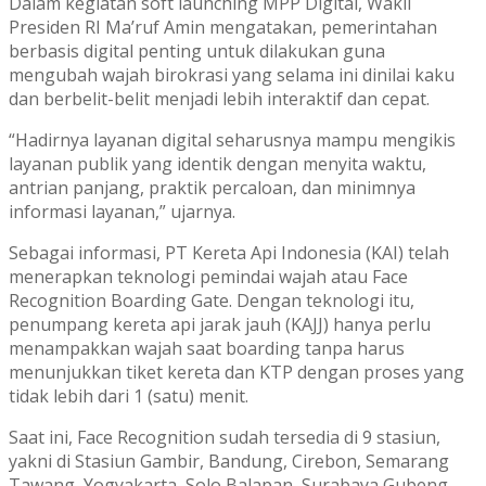
Dalam kegiatan soft launching MPP Digital, Wakil
Presiden RI Ma’ruf Amin mengatakan, pemerintahan
berbasis digital penting untuk dilakukan guna
mengubah wajah birokrasi yang selama ini dinilai kaku
dan berbelit-belit menjadi lebih interaktif dan cepat.
“Hadirnya layanan digital seharusnya mampu mengikis
layanan publik yang identik dengan menyita waktu,
antrian panjang, praktik percaloan, dan minimnya
informasi layanan,” ujarnya.
Sebagai informasi, PT Kereta Api Indonesia (KAI) telah
menerapkan teknologi pemindai wajah atau Face
Recognition Boarding Gate. Dengan teknologi itu,
penumpang kereta api jarak jauh (KAJJ) hanya perlu
menampakkan wajah saat boarding tanpa harus
menunjukkan tiket kereta dan KTP dengan proses yang
tidak lebih dari 1 (satu) menit.
Saat ini, Face Recognition sudah tersedia di 9 stasiun,
yakni di Stasiun Gambir, Bandung, Cirebon, Semarang
Tawang, Yogyakarta, Solo Balapan, Surabaya Gubeng,