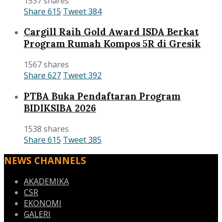
1537 shares
Share
615
Tweet
384
Cargill Raih Gold Award ISDA Berkat
Program Rumah Kompos 5R di Gresik
1567 shares
Share
627
Tweet
392
PTBA Buka Pendaftaran Program
BIDIKSIBA 2026
1538 shares
Share
615
Tweet
385
NEWS CHANNELS
AKADEMIKA
CSR
EKONOMI
GALERI