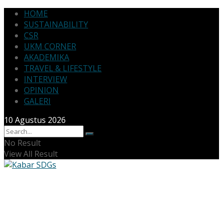
HOME
SUSTAINABILITY
CSR
UKM CORNER
AKADEMIKA
TRAVEL & LIFESTYLE
INTERVIEW
OPINION
GALERI
10 Agustus 2026
No Result
View All Result