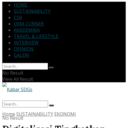
HOME
SUSTAINABILITY
CSR
UKM CORNER
AKADEMIKA
TRAVEL & LIFESTYLE
INTERVIEW
OPINION
GALERI
No Result
View All Result
Home
SUSTAINABILITY
EKONOMI
No Result