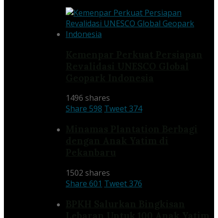
Kemenpar Perkuat Persiapan
Revalidasi UNESCO Global
Geopark Indonesia
1496 shares
Share
598
Tweet
374
Minamas Plantation Berbagi
dengan Anak Yatim di
Pekanbaru
1502 shares
Share
601
Tweet
376
BPKH Salurkan Bingkisan
Lebaran Untuk 100 Anak Yatim