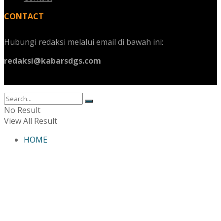
CONTACT
Hubungi redaksi melalui email di bawah ini:
redaksi@kabarsdgs.com
No Result
View All Result
HOME
SUSTAINABILITY
CSR
UKM CORNER
AKADEMIKA
TRAVEL & LIFESTYLE
INTERVIEW
OPINION