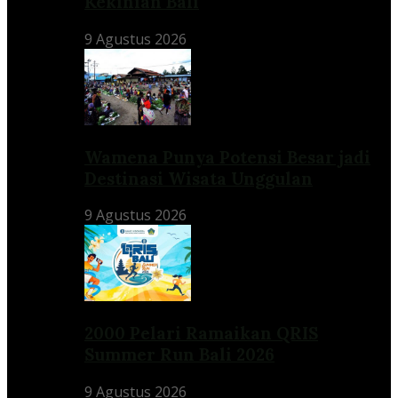
Kekinian Bali
9 Agustus 2026
Wamena Punya Potensi Besar jadi
Destinasi Wisata Unggulan
9 Agustus 2026
2000 Pelari Ramaikan QRIS
Summer Run Bali 2026
9 Agustus 2026