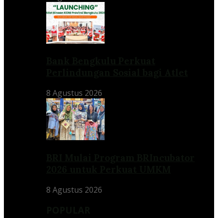
Bank Bengkulu Perkuat
Perlindungan Sosial bagi Atlet
8 Agustus 2026
BRI Mulai Program BRIncubator
2026 untuk Perkuat UMKM
8 Agustus 2026
POPULAR