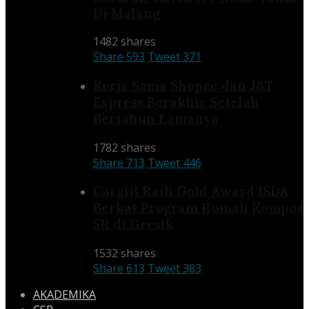
Di Malang
1482 shares
Share
593
Tweet
371
Kerja Sama Shopee dan J&T
Express Berakhir Setelah
Bertahun Lamanya
1782 shares
Share
713
Tweet
446
Cargill Raih Gold Award ISDA
Berkat Program Rumah Kompos
5R di Gresik
1532 shares
Share
613
Tweet
383
AKADEMIKA