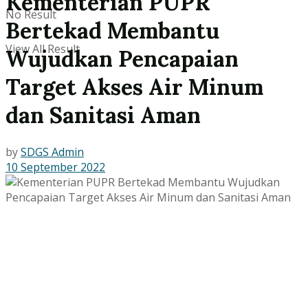
Kementerian PUPR
No Result
Bertekad Membantu
View All Result
Wujudkan Pencapaian
Target Akses Air Minum
dan Sanitasi Aman
by
SDGS Admin
10 September 2022