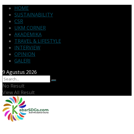
HOME
SUSTAINABILITY
CSR
UKM CORNER
AKADEMIKA
TRAVEL & LIFESTYLE
INTERVIEW
OPINION
GALERI
9 Agustus 2026
No Result
View All Result