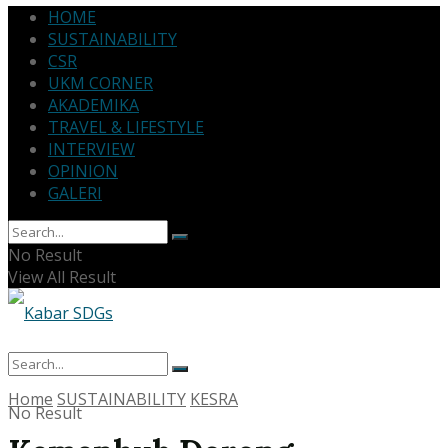
HOME
SUSTAINABILITY
CSR
UKM CORNER
AKADEMIKA
TRAVEL & LIFESTYLE
INTERVIEW
OPINION
GALERI
No Result
View All Result
Home
SUSTAINABILITY
KESRA
No Result