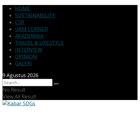
HOME
SUSTAINABILITY
CSR
UKM CORNER
AKADEMIKA
TRAVEL & LIFESTYLE
INTERVIEW
OPINION
GALERI
9 Agustus 2026
No Result
View All Result