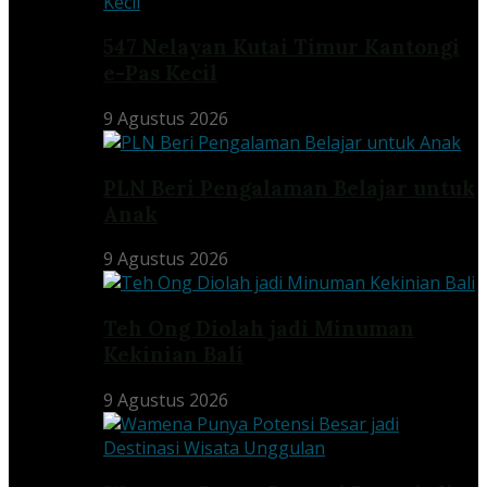
547 Nelayan Kutai Timur Kantongi
e-Pas Kecil
9 Agustus 2026
PLN Beri Pengalaman Belajar untuk
Anak
9 Agustus 2026
Teh Ong Diolah jadi Minuman
Kekinian Bali
9 Agustus 2026