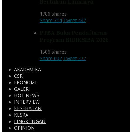
Bertahun Lamanya
1786 shares
Share
714
Tweet
447
PTBA Buka Pendaftaran
Program BIDIKSIBA 2026
1506 shares
Share
602
Tweet
377
AKADEMIKA
CSR
EKONOMI
GALERI
HOT NEWS
INTERVIEW
KESEHATAN
KESRA
LINGKUNGAN
OPINION