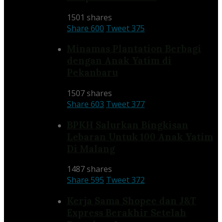
1501 shares
Share
600
Tweet
375
Minamas Plantation Berbagi
dengan Anak Yatim di
Pekanbaru
1507 shares
Share
603
Tweet
377
BPKH Salurkan Bingkisan
Lebaran Untuk 100 Anak Yatim
Di Malang
1487 shares
Share
595
Tweet
372
Kerja Sama Shopee dan J&T
Express Berakhir Setelah