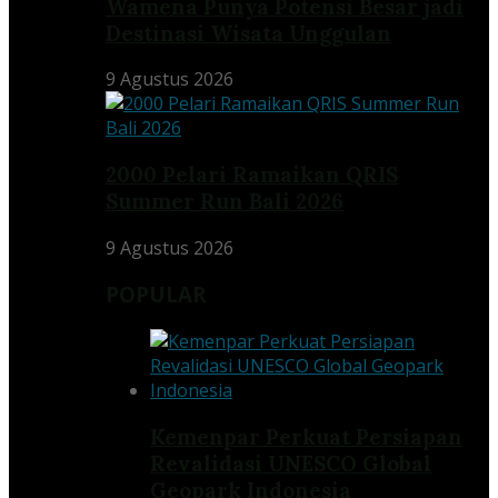
Wamena Punya Potensi Besar jadi
Destinasi Wisata Unggulan
9 Agustus 2026
2000 Pelari Ramaikan QRIS
Summer Run Bali 2026
9 Agustus 2026
POPULAR
Kemenpar Perkuat Persiapan
Revalidasi UNESCO Global
Geopark Indonesia