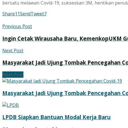
bersatu melawan Covid-19, sukseskan 3M, hentikan penular
Share
11
Send
Tweet
7
Previous Post
Ingin Cetak Wirausaha Baru, KemenkopUKM G
Next Post
Masyarakat Jadi Ujung Tombak Pencegahan Co
Next Post
Masyarakat Jadi Ujung Tombak Pencegahan Co
LPDB Siapkan Bantuan Modal Kerja Baru