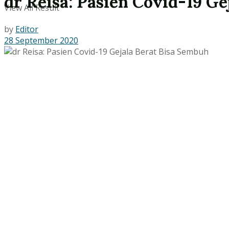
dr Reisa: Pasien Covid-19 G
View All Result
by
Editor
28 September 2020