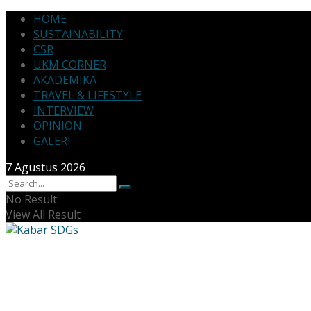
HOME
SUSTAINABILITY
CSR
UKM CORNER
AKADEMIKA
TRAVEL & LIFESTYLE
INTERVIEW
OPINION
GALERI
7 Agustus 2026
No Result
View All Result