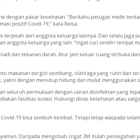
line dengan pakar kesehatan. “Beritahu petugas medis tentan
si positif Covid-19,” kata Reisa.
 terpisah dari anggota keluarga lainnya. Dan selalu jaga ja
 anggota keluarga yang lain. “Ingat cuci sendiri tempat ma
nadi dan tekanan darah. Atur jam keluar ruang terbuka da
msi makanan bergizi seimbang, olahraga yang rutin dan ter
ik, yakni dengan menutup hidung dan mulut menggunakan sik
an seluruh permukaan dengan cairan disinfektan yang tepat 
iakan fasilitas isolasi. Hubungi dinas kesehatan atau satg
Covid-19 bisa sembuh kembali. Tetapi tetap waspada sela
nyaman. Daripada mengobati. Ingat 3M itulah pencegahan ya