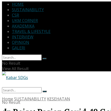
HOME
SUSTAINABILITY
CSR
UKM CORNER
AKADEMIKA
TRAVEL & LIFESTYLE
INTERVIEW
OPINION
GALERI
No Result
View All Result
Home
SUSTAINABILITY
KESEHATAN
No Result