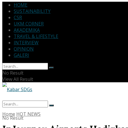
HOME
SUSTAINABILITY
CSR
UKM CORNER
AKADEMIKA
TRAVEL & LIFESTYLE
INTERVIEW
OPINION
GALERI
No Result
View All Result
Home
HOT NEWS
No Result