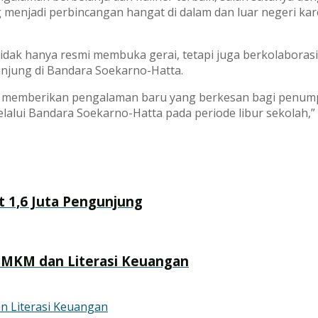
g menjadi perbincangan hangat di dalam dan luar negeri k
tidak hanya resmi membuka gerai, tetapi juga berkolaboras
jung di Bandara Soekarno-Hatta.
pat memberikan pengalaman baru yang berkesan bagi penu
lui Bandara Soekarno-Hatta pada periode libur sekolah,” uj
 1,6 Juta Pengunjung
UMKM dan Literasi Keuangan