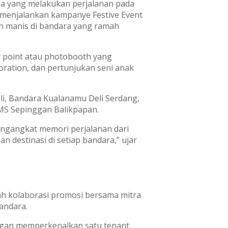
rga yang melakukan perjalanan pada
i menjalankan kampanye Festive Event
n manis di bandara yang ramah
l point atau photobooth yang
coration, dan pertunjukan seni anak
li, Bandara Kualanamu Deli Serdang,
MS Sepinggan Balikpapan.
engangkat memori perjalanan dari
n destinasi di setiap bandara,” ujar
lah kolaborasi promosi bersama mitra
bandara.
dengan memperkenalkan satu tenant