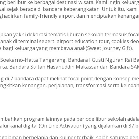
ng berlibur ke berbagai destinasi wisata. Kami ingin kelua
wal sejak berada di bandara keberangkatan. Untuk itu, kam
hadirkan family-friendly airport dan menciptakan kenanga
pkan yakni dekorasi tematis liburan sekolah termasuk foca
anak di terminal seperti airport education tour, cookies de
s bagi keluarga yang membawa anak(Sweet Journey Gift).
a Soekarno-Hatta Tangerang, Bandara I Gusti Ngurah Rai Ba
arta, Bandara Sultan Hasanuddin Makassar dan Bandara SA
 di 7 bandara dapat melihat focal point dengan konsep m
ngkitkan kenangan, perjalanan, transformasi serta keindaha
enambahkan program lainnya pada periode libur sekolah ada
ui kanal digital (On Line Activation) yang dijalankan di 37 
engalaman berbelanja dan kuliner terbaik, salah satunya 