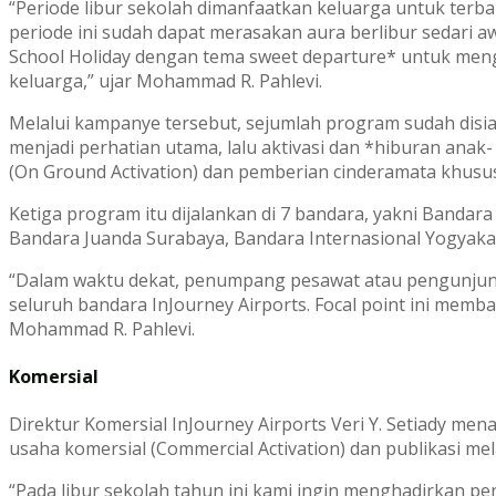
“Periode libur sekolah dimanfaatkan keluarga untuk terba
periode ini sudah dapat merasakan aura berlibur sedari a
School Holiday dengan tema sweet departure* untuk meng
keluarga,” ujar Mohammad R. Pahlevi.
Melalui kampanye tersebut, sejumlah program sudah disia
menjadi perhatian utama, lalu aktivasi dan *hiburan anak- 
(On Ground Activation) dan pemberian cinderamata khusu
Ketiga program itu dijalankan di 7 bandara, yakni Bandar
Bandara Juanda Surabaya, Bandara Internasional Yogyak
“Dalam waktu dekat, penumpang pesawat atau pengunjung
seluruh bandara InJourney Airports. Focal point ini memba
Mohammad R. Pahlevi.
Komersial
Direktur Komersial InJourney Airports Veri Y. Setiady m
usaha komersial (Commercial Activation) dan publikasi melal
“Pada libur sekolah tahun ini kami ingin menghadirkan p