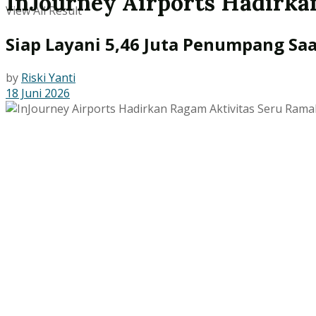
InJourney Airports Hadirka
View All Result
Siap Layani 5,46 Juta Penumpang Saa
by
Riski Yanti
18 Juni 2026