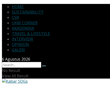
HOME
SUSTAINABILITY
CSR
UKM CORNER
AKADEMIKA
TRAVEL & LIFESTYLE
INTERVIEW
OPINION
GALERI
6 Agustus 2026
No Result
View All Result