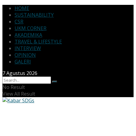
HOME
SUSTAINABILITY
CSR
UKM CORNER
AKADEMIKA
TRAVEL & LIFESTYLE
INTERVIEW
OPINION
GALERI
7 Agustus 2026
No Result
View All Result