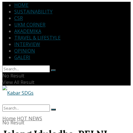
HOME
SUSTAINABILITY
CSR
UKM CORNER
AKADEMIKA
TRAVEL & LIFESTYLE
INTERVIEW
OPINION
GALERI
No Result
View All Result
Home
HOT NEWS
No Result