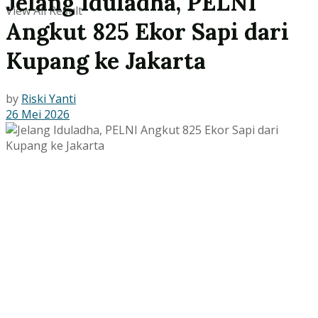
Jelang Iduladha, PELNI
View All Result
Angkut 825 Ekor Sapi dari
Kupang ke Jakarta
by
Riski Yanti
26 Mei 2026