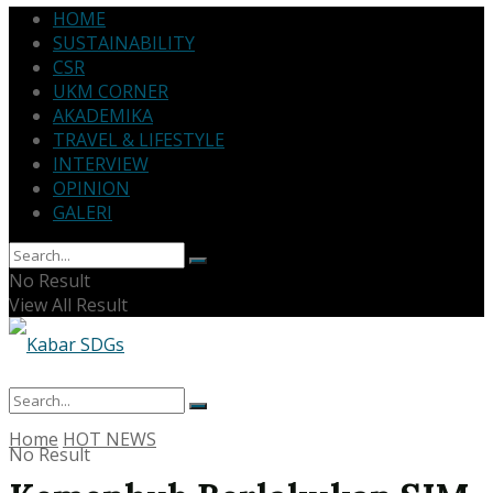
HOME
SUSTAINABILITY
CSR
UKM CORNER
AKADEMIKA
TRAVEL & LIFESTYLE
INTERVIEW
OPINION
GALERI
No Result
View All Result
Home
HOT NEWS
No Result