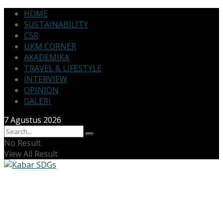
HOME
SUSTAINABILITY
CSR
UKM CORNER
AKADEMIKA
TRAVEL & LIFESTYLE
INTERVIEW
OPINION
GALERI
7 Agustus 2026
No Result
View All Result