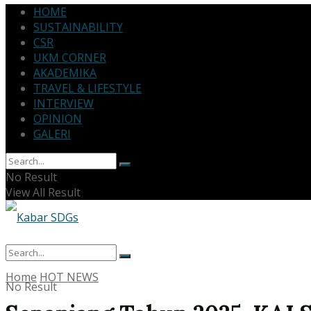
HOME
SUSTAINABILITY
CSR
UKM CORNER
AKADEMIKA
TRAVEL & LIFESTYLE
INTERVIEW
OPINION
GALERI
No Result
View All Result
Home
HOT NEWS
No Result