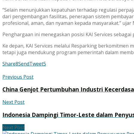
“Selain menunjukkan kepatuhan terhadap regulasi perpajak
dari pengembangan fasilitas, penerapan sistem pembayar
profesional, aman, dan nyaman kepada masyarakat.” ujar
Penghargaan ini menegaskan posisi KAI Services sebagai p
Ke depan, KAI Services melalui Resparking berkomitmen 
tetapi juga mendukung program pemerintah dalam memban
Share
8
Send
Tweet
5
Previous Post
China Genjot Pertumbuhan Industri Kecerdas
Next Post
Indonesia Dampingi Timor-Leste dalam Penyu
Next Post