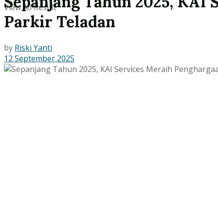
Sepanjang Tahun 2025, KAI 
View All Result
Parkir Teladan
by
Riski Yanti
12 September 2025