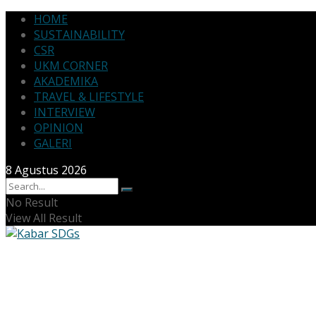
HOME
SUSTAINABILITY
CSR
UKM CORNER
AKADEMIKA
TRAVEL & LIFESTYLE
INTERVIEW
OPINION
GALERI
8 Agustus 2026
No Result
View All Result