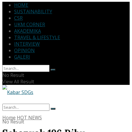
HOME
SUSTAINABILITY
CSR
UKM CORNER
AKADEMIKA
TRAVEL & LIFESTYLE
INTERVIEW
OPINION
GALERI
No Result
View All Result
Home
HOT NEWS
No Result