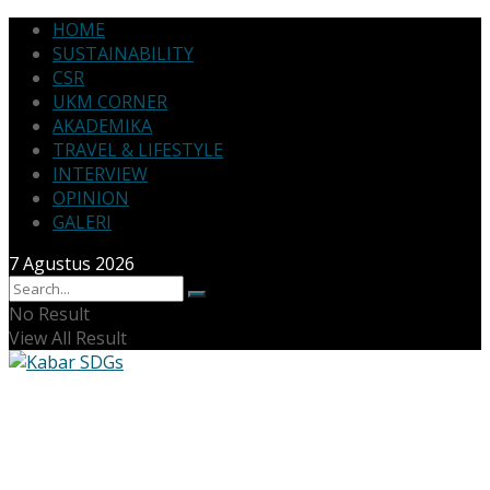
HOME
SUSTAINABILITY
CSR
UKM CORNER
AKADEMIKA
TRAVEL & LIFESTYLE
INTERVIEW
OPINION
GALERI
7 Agustus 2026
No Result
View All Result