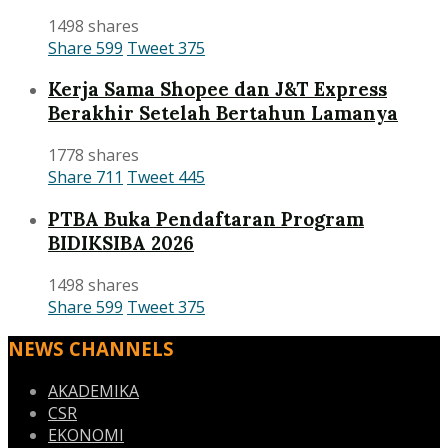
1498 shares
Share
599
Tweet
375
Kerja Sama Shopee dan J&T Express
Berakhir Setelah Bertahun Lamanya
1778 shares
Share
711
Tweet
445
PTBA Buka Pendaftaran Program
BIDIKSIBA 2026
1498 shares
Share
599
Tweet
375
NEWS CHANNELS
AKADEMIKA
CSR
EKONOMI