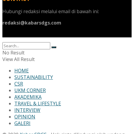
Hubungi redaksi melalui email di bawah ini:
redaksi@kabarsdgs.com
No Result
View All Result
HOME
SUSTAINABILITY
CSR
UKM CORNER
AKADEMIKA
TRAVEL & LIFESTYLE
INTERVIEW
OPINION
GALERI