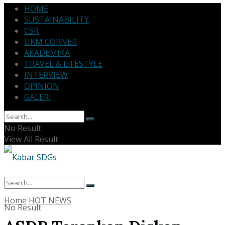
HOME
SUSTAINABILITY
CSR
UKM CORNER
AKADEMIKA
TRAVEL & LIFESTYLE
INTERVIEW
OPINION
GALERI
No Result
View All Result
Home
HOT NEWS
No Result