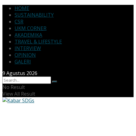
HOME
SUSTAINABILITY
CSR
UKM CORNER
AKADEMIKA
TRAVEL & LIFESTYLE
INTERVIEW
OPINION
GALERI
9 Agustus 2026
No Result
View All Result