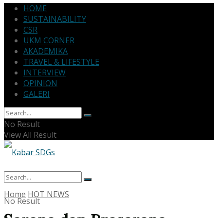
HOME
SUSTAINABILITY
CSR
UKM CORNER
AKADEMIKA
TRAVEL & LIFESTYLE
INTERVIEW
OPINION
GALERI
No Result
View All Result
Home
HOT NEWS
No Result