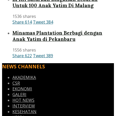
Untuk 100 Anak Yatim Di Malang
1536 shares
Share
614
Tweet
384
Minamas Plantation Berbagi dengan
Anak Yatim di Pekanbaru
1556 shares
Share
622
Tweet
389
NEWS CHANNELS
AKADEMIKA
CSR
EKONOMI
GALERI
HOT NEWS
INTERVIEW
KESEHATAN