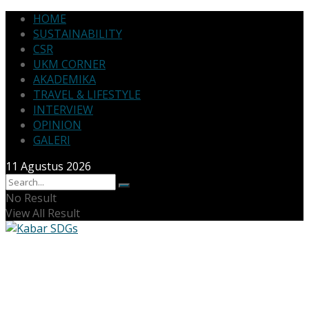
HOME
SUSTAINABILITY
CSR
UKM CORNER
AKADEMIKA
TRAVEL & LIFESTYLE
INTERVIEW
OPINION
GALERI
11 Agustus 2026
No Result
View All Result