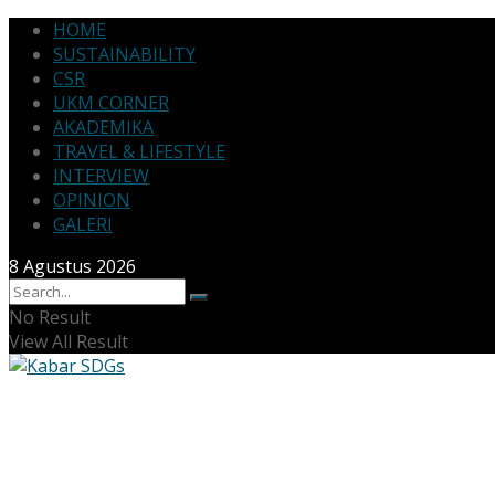
HOME
SUSTAINABILITY
CSR
UKM CORNER
AKADEMIKA
TRAVEL & LIFESTYLE
INTERVIEW
OPINION
GALERI
8 Agustus 2026
No Result
View All Result