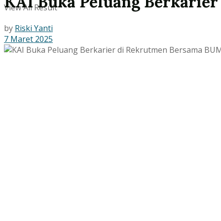
KAI Buka Peluang Berkarie
View All Result
by
Riski Yanti
7 Maret 2025