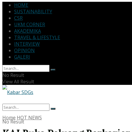
HOME
SUSTAINABILITY
CSR
UKM CORNER
AKADEMIKA
TRAVEL & LIFESTYLE
INTERVIEW
OPINION
GALERI
No Result
View All Result
Home
HOT NEWS
No Result