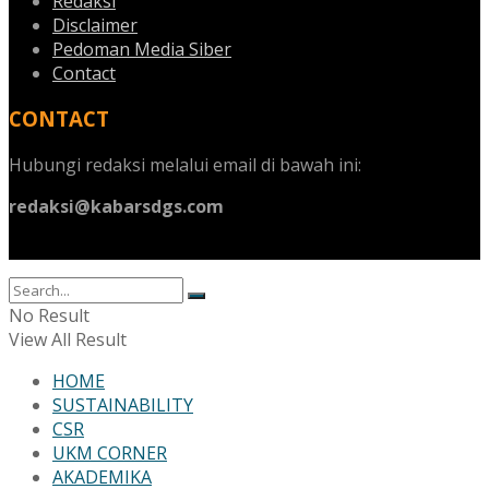
Redaksi
Disclaimer
Pedoman Media Siber
Contact
CONTACT
Hubungi redaksi melalui email di bawah ini:
redaksi@kabarsdgs.com
No Result
View All Result
HOME
SUSTAINABILITY
CSR
UKM CORNER
AKADEMIKA