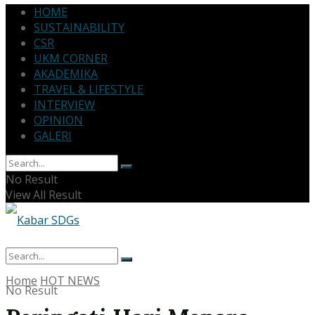
HOME
SUSTAINABILITY
CSR
UKM CORNER
AKADEMIKA
TRAVEL & LIFESTYLE
INTERVIEW
OPINION
GALERI
No Result
View All Result
Home
HOT NEWS
No Result