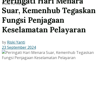
Peringati Hari Menara
View All Result
Suar, Kemenhub Tegaskan
Fungsi Penjagaan
Keselamatan Pelayaran
by
Riski Yanti
23 September 2024