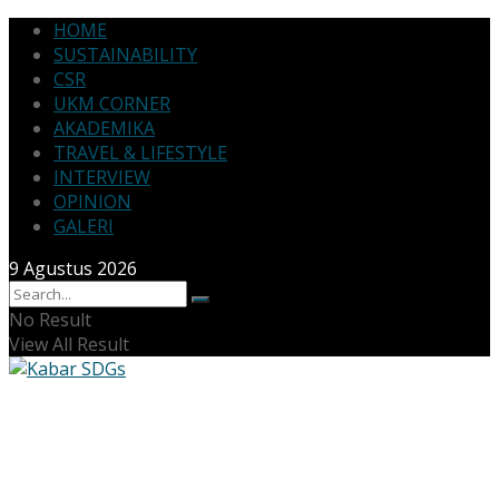
HOME
SUSTAINABILITY
CSR
UKM CORNER
AKADEMIKA
TRAVEL & LIFESTYLE
INTERVIEW
OPINION
GALERI
9 Agustus 2026
No Result
View All Result