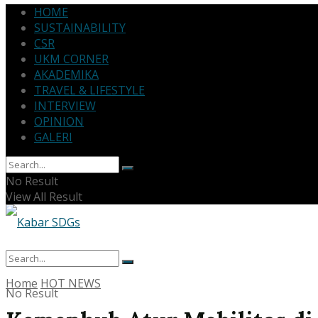
HOME
SUSTAINABILITY
CSR
UKM CORNER
AKADEMIKA
TRAVEL & LIFESTYLE
INTERVIEW
OPINION
GALERI
No Result
View All Result
Home
HOT NEWS
No Result