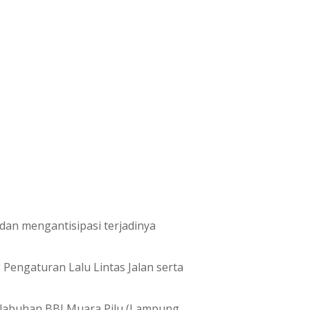
an mengantisipasi terjadinya
engaturan Lalu Lintas Jalan serta
elabuhan BBJ Muara Pilu (Lampung