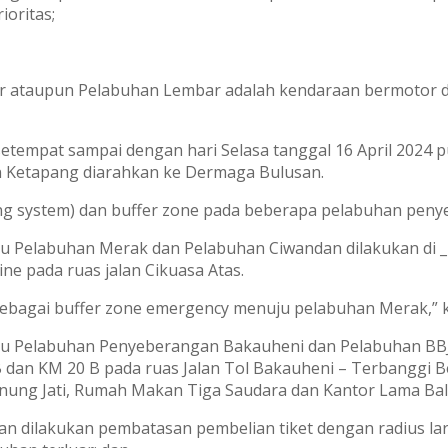
ioritas;
r ataupun Pelabuhan Lembar adalah kendaraan bermotor d
 setempat sampai dengan hari Selasa tanggal 16 April 2024 
n Ketapang diarahkan ke Dermaga Bulusan.
ng system) dan buffer zone pada beberapa pelabuhan peny
u Pelabuhan Merak dan Pelabuhan Ciwandan dilakukan di _
ne pada ruas jalan Cikuasa Atas.
sebagai buffer zone emergency menuju pelabuhan Merak,” k
ju Pelabuhan Penyeberangan Bakauheni dan Pelabuhan BBJ
 B dan KM 20 B pada ruas Jalan Tol Bakauheni – Terbanggi 
nung Jati, Rumah Makan Tiga Saudara dan Kantor Lama Bala
n dilakukan pembatasan pembelian tiket dengan radius lar