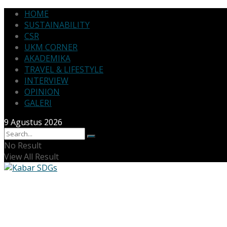
HOME
SUSTAINABILITY
CSR
UKM CORNER
AKADEMIKA
TRAVEL & LIFESTYLE
INTERVIEW
OPINION
GALERI
9 Agustus 2026
No Result
View All Result