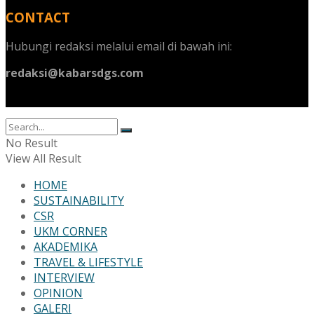
CONTACT
Hubungi redaksi melalui email di bawah ini:
redaksi@kabarsdgs.com
No Result
View All Result
HOME
SUSTAINABILITY
CSR
UKM CORNER
AKADEMIKA
TRAVEL & LIFESTYLE
INTERVIEW
OPINION
GALERI