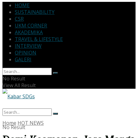
HOME
SUSTAINABILITY
CSR
UKM CORNER
AKADEMIKA
TRAVEL & LIFESTYLE
INTERVIEW
OPINION
GALERI
No Result
View All Result
Home
HOT NEWS
No Result