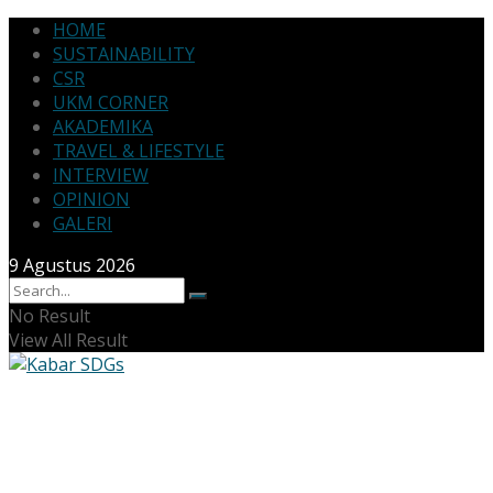
HOME
SUSTAINABILITY
CSR
UKM CORNER
AKADEMIKA
TRAVEL & LIFESTYLE
INTERVIEW
OPINION
GALERI
9 Agustus 2026
No Result
View All Result