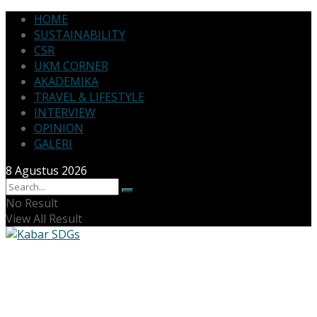
HOME
SUSTAINABILITY
CSR
UKM CORNER
AKADEMIKA
TRAVEL & LIFESTYLE
INTERVIEW
OPINION
GALERI
8 Agustus 2026
No Result
View All Result