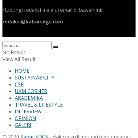
Hubungi redaksi melalui email di bawah ini:
redaksi@kabarsdgs.com
No Result
View All Result
HOME
SUSTAINABILITY
CSR
UKM CORNER
AKADEMIKA
TRAVEL & LIFESTYLE
INTERVIEW
OPINION
GALERI
© 2020
Kabar SDGS
- Hak cipta dilindungi oleh undang -