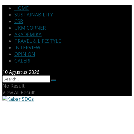
HOME
SUSTAINABILITY
CSR
UKM CORNER
AKADEMIKA
TRAVEL & LIFESTYLE
INTERVIEW
OPINION
GALERI
10 Agustus 2026
No Result
View All Result