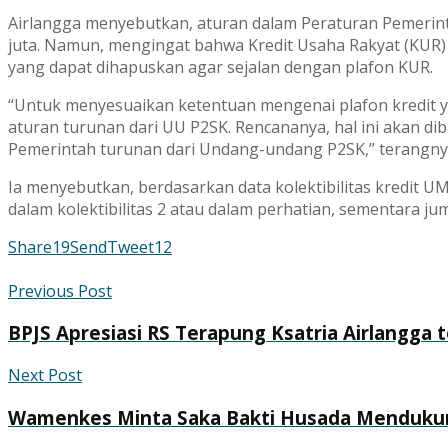
Airlangga menyebutkan, aturan dalam Peraturan Pemerint
juta. Namun, mengingat bahwa Kredit Usaha Rakyat (KUR)
yang dapat dihapuskan agar sejalan dengan plafon KUR.
“Untuk menyesuaikan ketentuan mengenai plafon kredit y
aturan turunan dari UU P2SK. Rencananya, hal ini akan di
Pemerintah turunan dari Undang-undang P2SK,” terangny
Ia menyebutkan, berdasarkan data kolektibilitas kredit 
dalam kolektibilitas 2 atau dalam perhatian, sementara jum
Share
19
Send
Tweet
12
Previous Post
BPJS Apresiasi RS Terapung Ksatria Airlangga 
Next Post
Wamenkes Minta Saka Bakti Husada Menduku