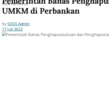
Pemerintah Bahas Penghapu
View All Result
UMKM di Perbankan
by
SDGS Admin
17 Juli 2023