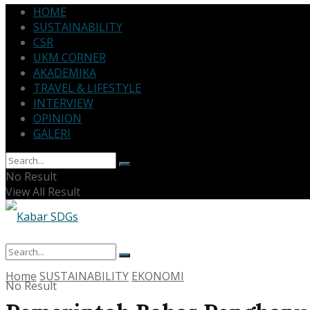
HOME
SUSTAINABILITY
CSR
UKM CORNER
AKADEMIKA
TRAVEL & LIFESTYLE
INTERVIEW
OPINION
GALERI
No Result
View All Result
Home
SUSTAINABILITY
EKONOMI
No Result