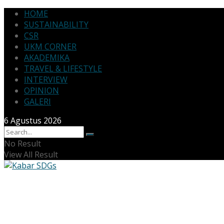
HOME
SUSTAINABILITY
CSR
UKM CORNER
AKADEMIKA
TRAVEL & LIFESTYLE
INTERVIEW
OPINION
GALERI
6 Agustus 2026
No Result
View All Result