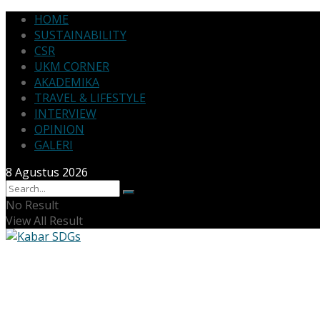
HOME
SUSTAINABILITY
CSR
UKM CORNER
AKADEMIKA
TRAVEL & LIFESTYLE
INTERVIEW
OPINION
GALERI
8 Agustus 2026
No Result
View All Result