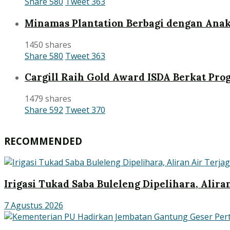
Share
580
Tweet
363
Minamas Plantation Berbagi dengan Anak
1450 shares
Share
580
Tweet
363
Cargill Raih Gold Award ISDA Berkat Pr
1479 shares
Share
592
Tweet
370
RECOMMENDED
Irigasi Tukad Saba Buleleng Dipelihara, Alira
7 Agustus 2026