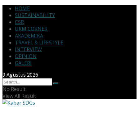
HOME
SUSTAINABILITY
CSR
UKM CORNER
AKADEMIKA
TRAVEL & LIFESTYLE
INTERVIEW
OPINION
GALERI
9 Agustus 2026
No Result
View All Result