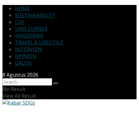
HOME
SUSTAINABILITY
CSR
UKM CORNER
AKADEMIKA
TRAVEL & LIFESTYLE
INTERVIEW
OPINION
GALERI
8 Agustus 2026
No Result
View All Result