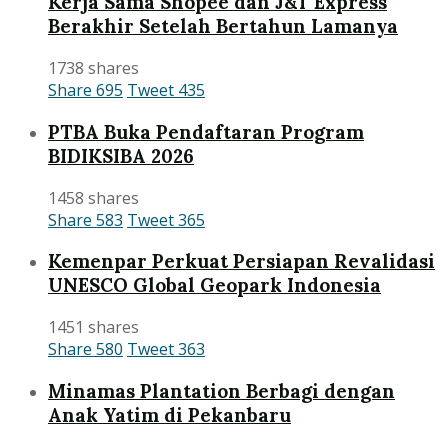
Kerja Sama Shopee dan J&T Express
Berakhir Setelah Bertahun Lamanya
1738 shares
Share
695
Tweet
435
PTBA Buka Pendaftaran Program
BIDIKSIBA 2026
1458 shares
Share
583
Tweet
365
Kemenpar Perkuat Persiapan Revalidasi
UNESCO Global Geopark Indonesia
1451 shares
Share
580
Tweet
363
Minamas Plantation Berbagi dengan
Anak Yatim di Pekanbaru